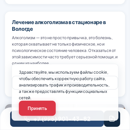
Лечение алкоголизма в стационаре в
Вологде
Алкоголизм — это не просто привычка, это болезнь,
которая охватывает не только физическое, но и
психологическое состояние человека. Отказаться от
этой зависимости часто требует серьезной помощи, и
одним из наиболее…
Здравствуйте, мы используем файлы cookie,
чтобы обеспечить корректную работу сайта,
Подробнее
анализировать трафик и производительность,
а также предоставлять функции социальных
сетей.
Принять
+7 (995) 901-43-82