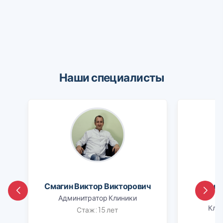
Наши специалисты
Смагин Виктор Викторович
Шапо
Админитратор Клиники
Клин
Стаж: 15 лет