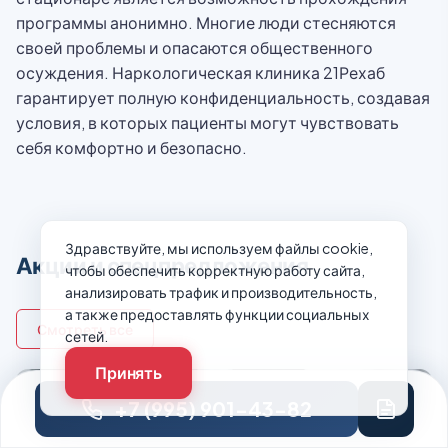
программы анонимно. Многие люди стесняются
своей проблемы и опасаются общественного
осуждения. Наркологическая клиника 21Рехаб
гарантирует полную конфиденциальность, создавая
условия, в которых пациенты могут чувствовать
себя комфортно и безопасно.
Здравствуйте, мы используем файлы cookie,
Акции и спецпредложения
чтобы обеспечить корректную работу сайта,
анализировать трафик и производительность,
а также предоставлять функции социальных
Смотреть все
сетей.
Принять
+7 (995) 901-43-82