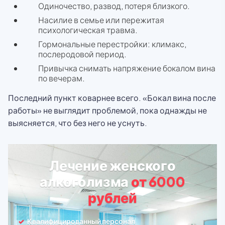
Одиночество, развод, потеря близкого.
Насилие в семье или пережитая
психологическая травма.
Гормональные перестройки: климакс,
послеродовой период.
Привычка снимать напряжение бокалом вина
по вечерам.
Последний пункт коварнее всего. «Бокал вина после
работы» не выглядит проблемой, пока однажды не
выясняется, что без него не уснуть.
Лечение женского
алкоголизма
от 6000
рублей
Квалифицированный персонал