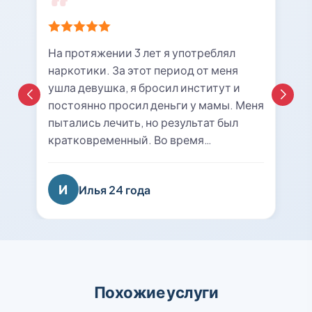
На протяжении 3 лет я употреблял
наркотики. За этот период от меня
ушла девушка, я бросил институт и
постоянно просил деньги у мамы. Меня
пытались лечить, но результат был
кратковременный. Во время
очередной ломки мне вызвали врача с
центра «21rehab». Беседа с наркологом
И
Илья 24 года
подтолкнула меня к мысли о
прохождении курса лечения и
реабилитации. Я решил попробовать
последний раз. На сегодняшний день
уже 8 месяцев я не принимаю
психотропные вещества, нашел работу
Похожие услуги
и собираюсь восстанавливаться в