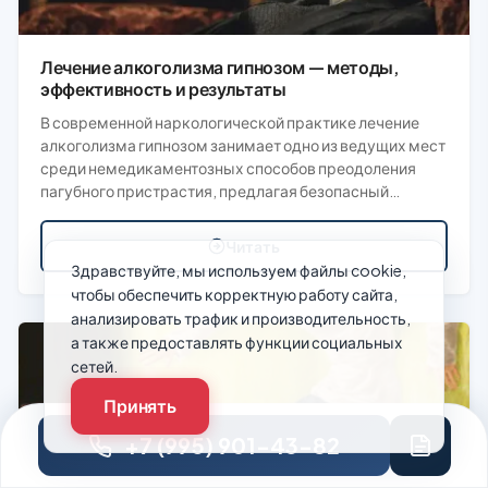
Лечение алкоголизма гипнозом — методы,
эффективность и результаты
В современной наркологической практике лечение
алкоголизма гипнозом занимает одно из ведущих мест
среди немедикаментозных способов преодоления
пагубного пристрастия, предлагая безопасный…
Читать
Здравствуйте, мы используем файлы cookie,
чтобы обеспечить корректную работу сайта,
анализировать трафик и производительность,
а также предоставлять функции социальных
сетей.
Принять
+7 (995) 901-43-82