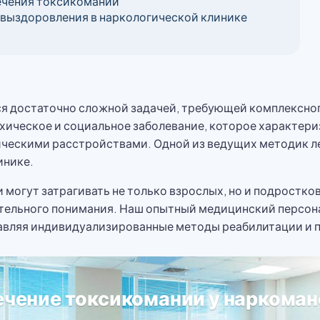
ечения токсикомании
 выздоровления в наркологической клинике
ся достаточно сложной задачей, требующей комплексно
ихическое и социальное заболевание, которое характер
ческими расстройствами. Одной из ведущих методик л
инике.
могут затрагивать не только взрослых, но и подростко
тельного понимания. Наш опытный медицинский персона
авляя индивидуализированные методы реабилитации и 
ечение токсикомании у наркоман