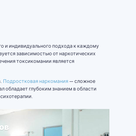
го и индивидуального подхода к каждому
изуется зависимостью от наркотических
ечения токсикомании является
в.
Подростковая наркомания
— сложное
л обладает глубоким знанием в области
психотерапии.
ов