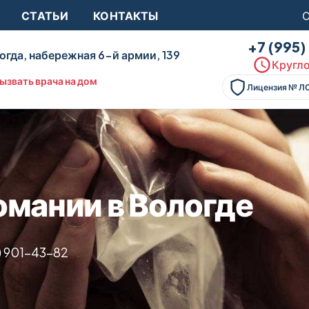
СТАТЬИ
КОНТАКТЫ
С
+7 (995
огда, набережная 6-й армии, 139
Кругло
ызвать врача на дом
Лицензия № Л
омании в Вологде
) 901-43-82