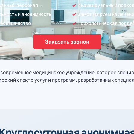
ванный персонал
Индивидуальный подхо
ьность и анонимность
Замотивируем на лечен
 большинство
Психологическая подде
Заказать звонок
о современное медицинское учреждение, которое специ
ирокий спектр услуг и программ, разработанных специа
Круглосуточная анонимна