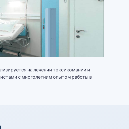
д
ие
ржка
ализируется на лечении токсикомании и
листами с многолетним опытом работы в
я