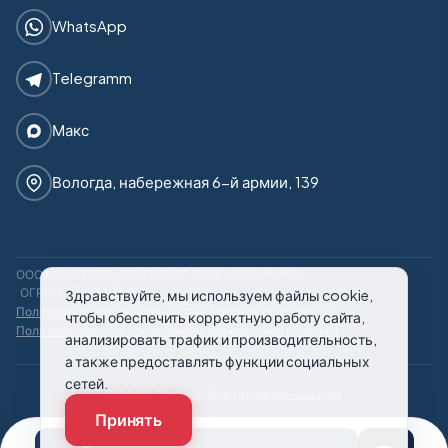
WhatsApp
Telegramm
Макс
Вологда, набережная 6-й армии, 139
ООО НКЦ "ПРОФИЛАКТИКА"
ИНН: 9723070704
ОГРН: 1187746971950
Здравствуйте, мы используем файлы cookie,
Политика конфиденциальности
Политика обработки ПД
чтобы обеспечить корректную работу сайта,
Пользовательское соглашение
Редакционная политика
анализировать трафик и производительность,
а также предоставлять функции социальных
сетей.
© 2026 21rehab. Все права защищены.
Принять