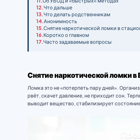
11.
Об УБОД и «быстрых» методах
12.
Что дальше
13.
Что делать родственникам
14.
Анонимность
15.
Снятие наркотической ломки в стацио
16.
Коротко о главном
17.
Часто задаваемые вопросы
Снятие наркотической ломки в 
Ломка это не «потерпеть пару дней». Органи
рвёт, скачет давление, не приходит сон. Тер
выводит вещество, стабилизирует состояние. 
Проц