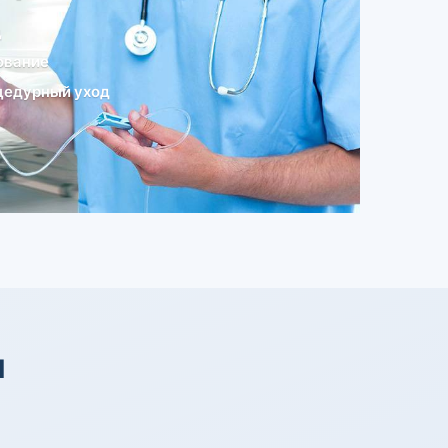
д
ование
цедурный уход
я