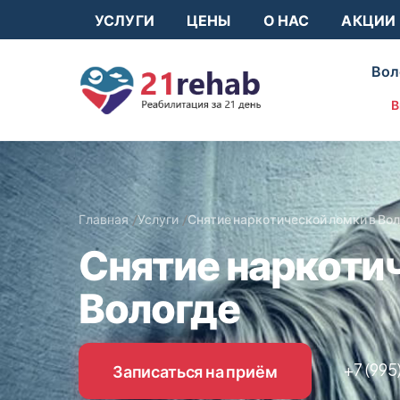
УСЛУГИ
ЦЕНЫ
О НАС
АКЦИИ
Вол
В
Главная
Услуги
Снятие наркотической ломки в Во
Снятие наркоти
Вологде
+7 (995
Записаться на приём