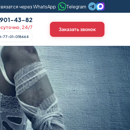
вязатся через WhatsApp
Telegram
) 901-43-82
суточно, 24/7
Заказать звонок
О-77-01-018664