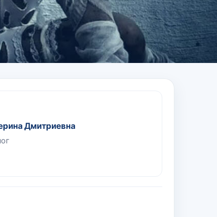
ерина Дмитриевна
лог