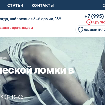
СТАТЬИ
КОНТАКТЫ
С
+7 (995
огда, набережная 6-й армии, 139
Кругло
ызвать врача на дом
Лицензия № Л
логде
ческой ломки в
) 901-43-82