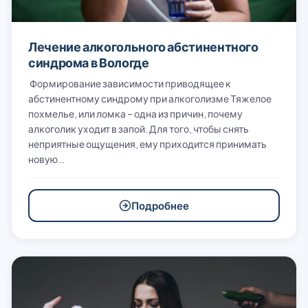
Лечение алкогольного абстинентного
синдрома в Вологде
Формирование зависимости приводящее к
абстинентному синдрому при алкоголизме Тяжелое
похмелье, или ломка – одна из причин, почему
алкоголик уходит в запой. Для того, чтобы снять
неприятные ощущения, ему приходится принимать
новую…
Подробнее