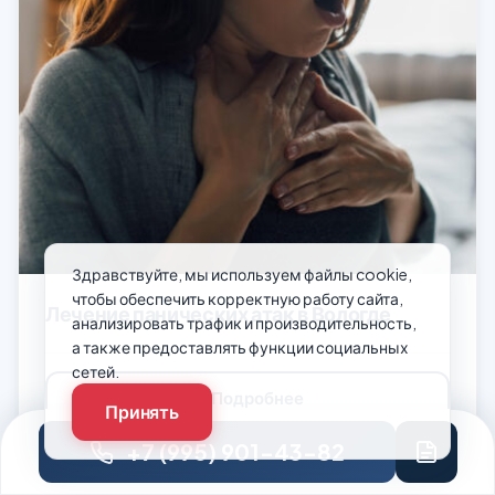
Здравствуйте, мы используем файлы cookie,
чтобы обеспечить корректную работу сайта,
Лечение панических атак в Вологде
анализировать трафик и производительность,
а также предоставлять функции социальных
сетей.
Подробнее
Принять
+7 (995) 901-43-82