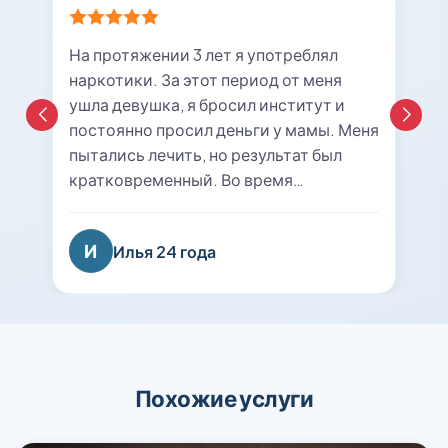
На протяжении 3 лет я употреблял
наркотики. За этот период от меня
ушла девушка, я бросил институт и
постоянно просил деньги у мамы. Меня
пытались лечить, но результат был
кратковременный. Во время
очередной ломки мне вызвали врача с
центра «21rehab». Беседа с наркологом
И
Илья 24 года
подтолкнула меня к мысли о
прохождении курса лечения и
реабилитации. Я решил попробовать
последний раз. На сегодняшний день
уже 8 месяцев я не принимаю
психотропные вещества, нашел работу
Похожие услуги
и собираюсь восстанавливаться в
вузе. Спасибо вам огромное, вы