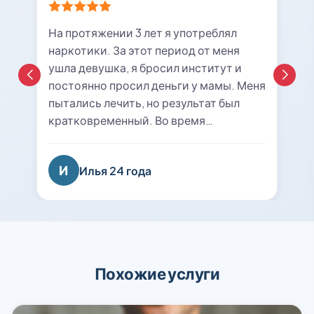
На протяжении 3 лет я употреблял
наркотики. За этот период от меня
ушла девушка, я бросил институт и
постоянно просил деньги у мамы. Меня
пытались лечить, но результат был
кратковременный. Во время
очередной ломки мне вызвали врача с
центра «21rehab». Беседа с наркологом
И
Илья 24 года
подтолкнула меня к мысли о
прохождении курса лечения и
реабилитации. Я решил попробовать
последний раз. На сегодняшний день
уже 8 месяцев я не принимаю
психотропные вещества, нашел работу
Похожие услуги
и собираюсь восстанавливаться в
вузе. Спасибо вам огромное, вы
вернули меня к жизни!