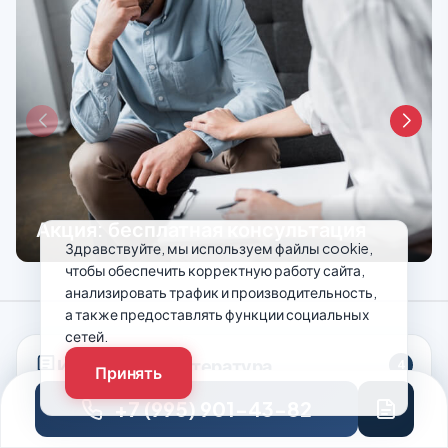
Акция: бесплатная консультация
Здравствуйте, мы используем файлы cookie,
чтобы обеспечить корректную работу сайта,
анализировать трафик и производительность,
а также предоставлять функции социальных
сетей.
Источники и литература
4
Принять
+7 (995) 901-43-82
Материал подготовлен на основе актуальных
клинических рекомендаций, научных публикаций