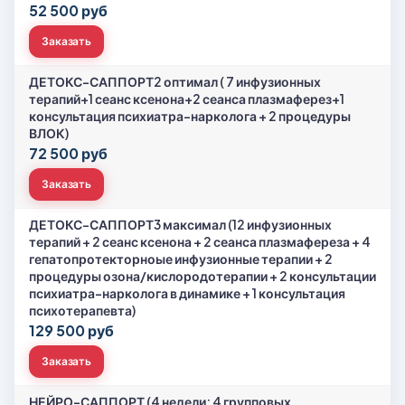
52 500 руб
Заказать
ДЕТОКС-САППОРТ2 оптимал ( 7 инфузионных
терапий+1 сеанс ксенона+2 сеанса плазмаферез+1
консультация психиатра-нарколога + 2 процедуры
ВЛОК)
72 500 руб
Заказать
ДЕТОКС-САППОРТ3 максимал (12 инфузионных
терапий + 2 сеанс ксенона + 2 сеанса плазмафереза + 4
гепатопротекторноые инфузионные терапии + 2
процедуры озона/кислородотерапии + 2 консультации
психиатра-нарколога в динамике + 1 консультация
психотерапевта)
129 500 руб
Заказать
НЕЙРО-САППОРТ (4 недели: 4 групповых