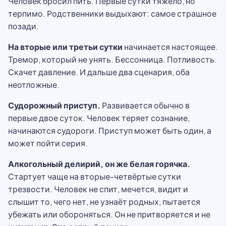
Человек бросил пить. Первые сутки тяжело, но
терпимо. Родственники выдыхают: самое страшное
позади.
На вторые или третьи сутки
начинается настоящее.
Тремор, который не унять. Бессонница. Потливость.
Скачет давление. И дальше два сценария, оба
неотложные.
Судорожный приступ.
Развивается обычно в
первые двое суток. Человек теряет сознание,
начинаются судороги. Приступ может быть один, а
может пойти серия.
Алкогольный делирий, он же белая горячка.
Стартует чаще на вторые-четвёртые сутки
трезвости. Человек не спит, мечется, видит и
слышит то, чего нет, не узнаёт родных, пытается
убежать или обороняться. Он не притворяется и не