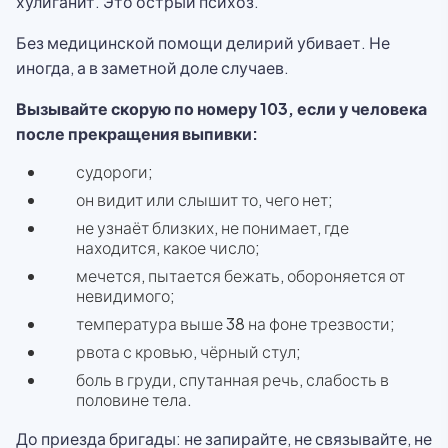
хулиганит. Это острый психоз.
Без медицинской помощи делирий убивает. Не
иногда, а в заметной доле случаев.
Вызывайте скорую по номеру 103, если у человека
после прекращения выпивки:
судороги;
он видит или слышит то, чего нет;
не узнаёт близких, не понимает, где
находится, какое число;
мечется, пытается бежать, обороняется от
невидимого;
температура выше 38 на фоне трезвости;
рвота с кровью, чёрный стул;
боль в груди, спутанная речь, слабость в
половине тела.
До приезда бригады: не запирайте, не связывайте, не