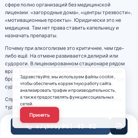
сфере полно организаций без медицинской
лицензии: «загородные дома», «центры трезвости»,
«мотивационные проекты». Юридически это не
медицина. Там нет права ставить капельницу и
назначать препараты.
Почему при алкоголизме это критичнее, чем где-
либо ещё. На отмене развивается делирий или
судороги. В лицензированном стационаре рядом
врач. В «доме» рядом консультант, который сам
Здравствуйте, мы используем файлы cookie,
бросил три года назад. Он хороший человек. При
чтобы обеспечить корректную работу сайта,
судорожном приступе он бесполезен.
анализировать трафик и производительность,
а также предоставлять функции социальных
Спросите номер лицензии до того, как повезёте
сетей.
туда мужа или сына.
Принять
+7 (995) 901-43-82