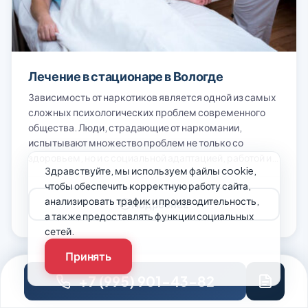
Лечение в стационаре в Вологде
Зависимость от наркотиков является одной из самых
сложных психологических проблем современного
общества. Люди, страдающие от наркомании,
испытывают множество проблем не только со
здоровьем, но и с социальной адаптацией, работой и…
Здравствуйте, мы используем файлы cookie,
чтобы обеспечить корректную работу сайта,
анализировать трафик и производительность,
Подробнее
а также предоставлять функции социальных
сетей.
Принять
+7 (995) 901-43-82