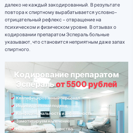
далеко не каждый закодированный. В результате
повтора к спиртному вырабатывается условно-
отрицательный рефлекс – отвращение на
психическом и физическом уровне. В отзывах о
кодировании препаратом Эспераль больные
указывают, что становится неприятным даже запах
спиртного.
Кодирование препаратом
Эспераль
от 5500 рублей
Квалифицированный персонал
Индивидуальный подход
Конфиденциальность и анонимность
Замотивируем на лечение
Нас выбирает большинство