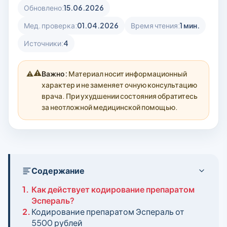
Обновлено:
15.06.2026
Мед. проверка:
01.04.2026
Время чтения:
1 мин.
Источники:
4
⚠️
Важно:
Материал носит информационный
характер и не заменяет очную консультацию
врача. При ухудшении состояния обратитесь
за неотложной медицинской помощью.
Содержание
1.
Как действует кодирование препаратом
Эспераль?
2.
Кодирование препаратом Эспераль от
5500 рублей