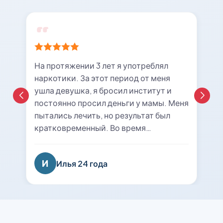
На протяжении 3 лет я употреблял
наркотики. За этот период от меня
ушла девушка, я бросил институт и
постоянно просил деньги у мамы. Меня
пытались лечить, но результат был
кратковременный. Во время
очередной ломки мне вызвали врача с
центра «21rehab». Беседа с наркологом
И
Илья 24 года
подтолкнула меня к мысли о
прохождении курса лечения и
реабилитации. Я решил попробовать
последний раз. На сегодняшний день
уже 8 месяцев я не принимаю