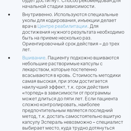
будет достигнут. Способ рекомендован для
начальной стадии зависимости.
Внутривенно. Используются специальные
уколы для кодирования, инъекции делает
врач в
Центре реабилитации
. Для
достижения нужного результата необходимо
быть на приеме несколько раз.
Ориентировочный срок действия – до трех
лет.
Вшивание
. Пациенту подкожно вшиваются
небольшие растворимые капсулы с
лекарством, которые постепенно
всасываются в кровь. Стоимость методики
самая высокая, при этом достигается
наилучший эффект, т.к. срок действия
«торпед» в зависимости от программы
может длиться до пяти лет. Если пациента
сложно контролировать, наиболее
предпочтительным является последний
метод, т.к. достать самостоятельно вшитую
капсулу Эспераль невозможно – специалист
выбирает место, куда трудно дотянуться