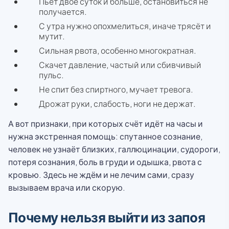
Пьёт двое суток и больше, остановиться не
получается.
С утра нужно опохмелиться, иначе трясёт и
мутит.
Сильная рвота, особенно многократная.
Скачет давление, частый или сбивчивый
пульс.
Не спит без спиртного, мучает тревога.
Дрожат руки, слабость, ноги не держат.
А вот признаки, при которых счёт идёт на часы и
нужна экстренная помощь: спутанное сознание,
человек не узнаёт близких, галлюцинации, судороги,
потеря сознания, боль в груди и одышка, рвота с
кровью. Здесь не ждём и не лечим сами, сразу
вызываем врача или скорую.
Почему нельзя выйти из запоя