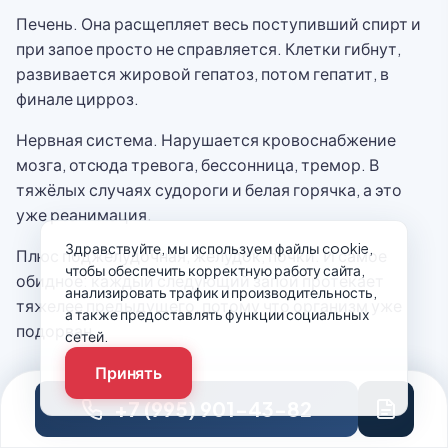
Печень. Она расщепляет весь поступивший спирт и
при запое просто не справляется. Клетки гибнут,
развивается жировой гепатоз, потом гепатит, в
финале цирроз.
Нервная система. Нарушается кровоснабжение
мозга, отсюда тревога, бессонница, тремор. В
тяжёлых случаях судороги и белая горячка, а это
уже реанимация.
Здравствуйте, мы используем файлы cookie,
Плюс поджелудочная, желудок, почки. И самое
чтобы обеспечить корректную работу сайта,
обидное: каждый следующий запой протекает
анализировать трафик и производительность,
тяжелее предыдущего, потому что организм уже
а также предоставлять функции социальных
подорван.
сетей.
Принять
Что делать до приезда врача
+7 (995) 901-43-82
Пара вещей, которые реально помогут.