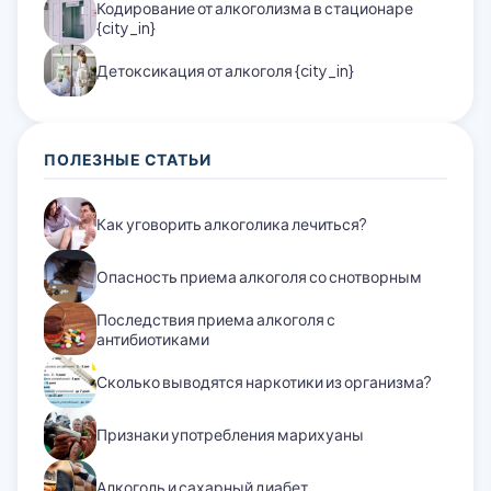
Кодирование от алкоголизма в стационаре
{city_in}
Детоксикация от алкоголя {city_in}
ПОЛЕЗНЫЕ СТАТЬИ
Как уговорить алкоголика лечиться?
Опасность приема алкоголя со снотворным
Последствия приема алкоголя с
антибиотиками
Сколько выводятся наркотики из организма?
Признаки употребления марихуаны
Алкоголь и сахарный диабет