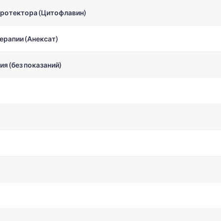
протектора (Цитофлавин)
ерапии (Анексат)
ия (без показаний)