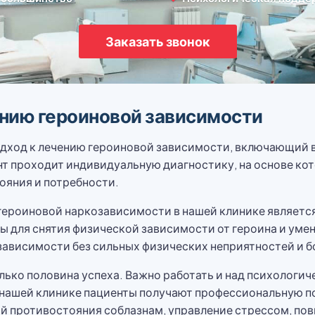
Заказать звонок
нию героиновой зависимости
ход к лечению героиновой зависимости, включающий в 
т проходит индивидуальную диагностику, на основе ко
ояния и потребности.
героиновой наркозависимости в нашей клинике являетс
 для снятия физической зависимости от героина и уме
ависимости без сильных физических неприятностей и б
лько половина успеха. Важно работать и над психологич
В нашей клинике пациенты получают профессиональную 
ий противостояния соблазнам, управление стрессом, по