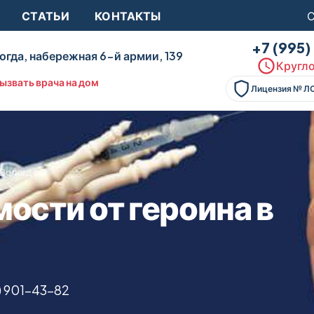
СТАТЬИ
КОНТАКТЫ
С
+7 (995
огда, набережная 6-й армии, 139
Кругло
ызвать врача на дом
Лицензия № Л
 Вологде
ости от героина в
) 901-43-82