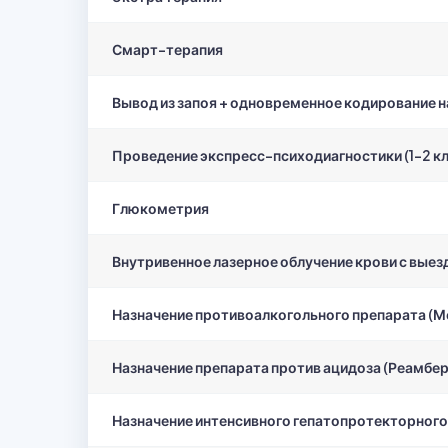
Смарт-терапия
Вывод из запоя + одновременное кодирование н
Проведение экспресс-психодиагностики (1-2 к
Глюкометрия
Внутривенное лазерное облучение крови с выез
Назначение противоалкогольного препарата (М
Назначение препарата против ацидоза (Реамбер
Назначение интенсивного гепатопротекторного