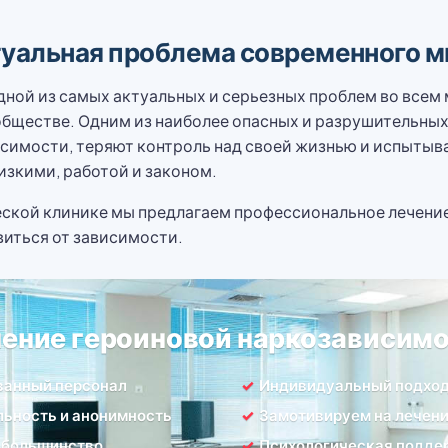
туальная проблема современного м
дной из самых актуальных и серьезных проблем во всем
обществе. Одним из наиболее опасных и разрушительны
симости, теряют контроль над своей жизнью и испытыв
изкими, работой и законом.
ческой клинике мы предлагаем профессиональное лечени
виться от зависимости.
ение героиновой наркозависим
ванный персонал
Индивидуальный подхо
ьность и анонимность
Замотивируем на лечен
 большинство
Психологическая подде