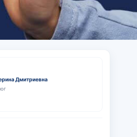
ерина Дмитриевна
лог