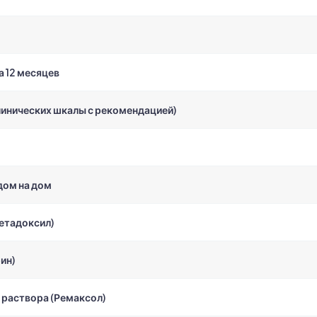
а 12 месяцев
линических шкалы с рекомендацией)
дом на дом
етадоксил)
ин)
 раствора (Ремаксол)