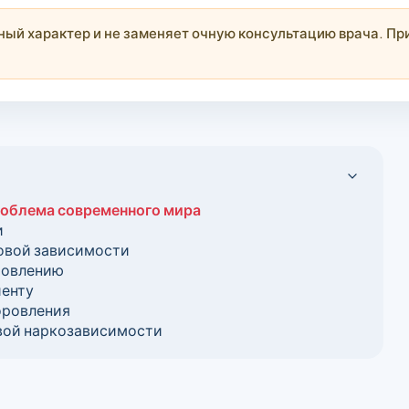
й характер и не заменяет очную консультацию врача. При
роблема современного мира
и
овой зависимости
ровлению
иенту
оровления
овой наркозависимости