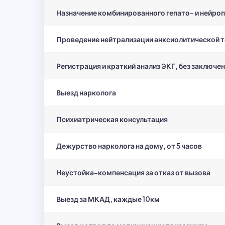
Назначение комбинированного гепато- и нейро
Проведение нейтрализации анксиолитической т
Регистрация и краткий анализ ЭКГ, без заключен
Выезд нарколога
Психиатрическая консультация
Дежурство нарколога на дому, от 5 часов
Неустойка-компенсация за отказ от вызова
Выезд за МКАД, каждые 10км