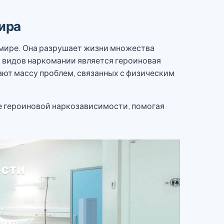
ира
 мире. Она разрушает жизни множества
х видов наркомании является героиновая
ают массу проблем, связанных с физическим
е героиновой наркозависимости, помогая
ости
д
ие
ржка