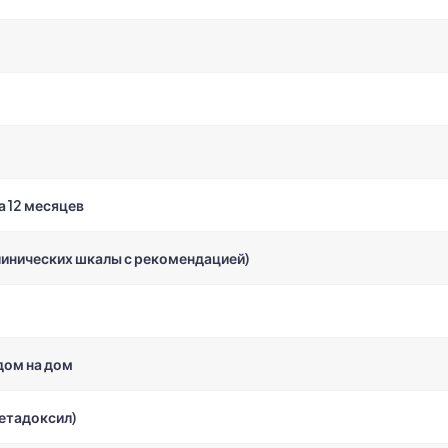
а 12 месяцев
линических шкалы с рекомендацией)
дом на дом
етадоксил)