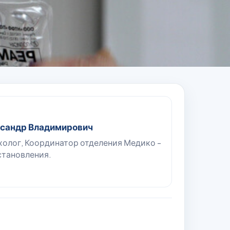
ксандр Владимирович
холог, Координатор отделения Медико -
становления.