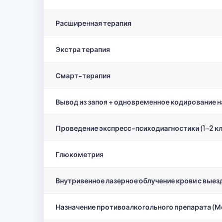
Расширенная терапия
Экстра терапия
Смарт-терапия
Вывод из запоя + одновременное кодирование н
Проведение экспресс-психодиагностики (1-2 к
Глюкометрия
Внутривенное лазерное облучение крови с выез
Назначение противоалкогольного препарата (М