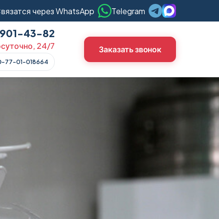
вязатся через WhatsApp
Telegram
) 901-43-82
суточно, 24/7
Заказать звонок
О-77-01-018664