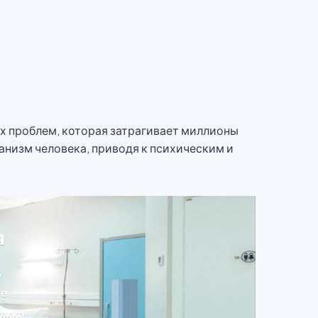
х проблем, которая затрагивает миллионы
анизм человека, приводя к психическим и
я
д
ие
ржка