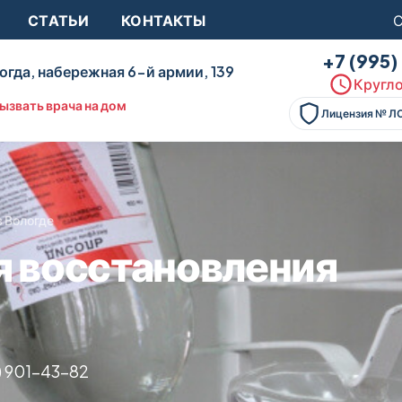
СТАТЬИ
КОНТАКТЫ
С
+7 (995
огда, набережная 6-й армии, 139
Кругло
ызвать врача на дом
Лицензия № Л
в Вологде
я восстановления
) 901-43-82