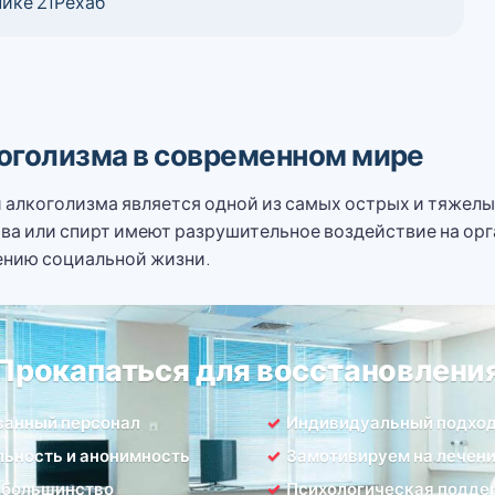
нике 21Рехаб
оголизма в современном мире
 алкоголизма является одной из самых острых и тяжелы
ва или спирт имеют разрушительное воздействие на орг
ению социальной жизни.
Прокапаться для восстановлени
ванный персонал
Индивидуальный подхо
ьность и анонимность
Замотивируем на лечен
 большинство
Психологическая подде