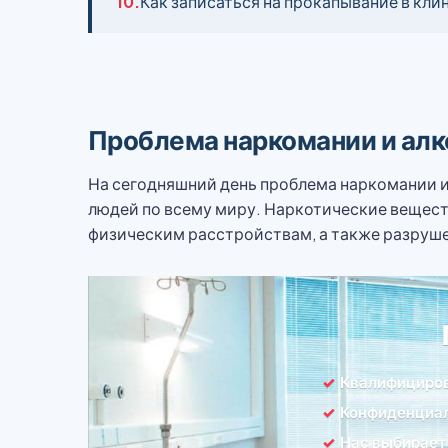
10.
Как записаться на прокапывание в кли
Проблема наркомании и алк
На сегодняшний день проблема наркомании и
людей по всему миру. Наркотические вещест
физическим расстройствам, а также разруш
Квалифициро
Конфиденциал
Нас выбирает