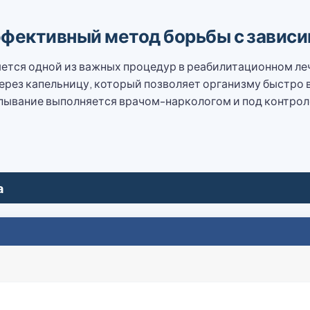
ффективный метод борьбы с завис
яется одной из важных процедур в реабилитационном л
ерез капельницу, который позволяет организму быстро 
апывание выполняется врачом-наркологом и под контро
а