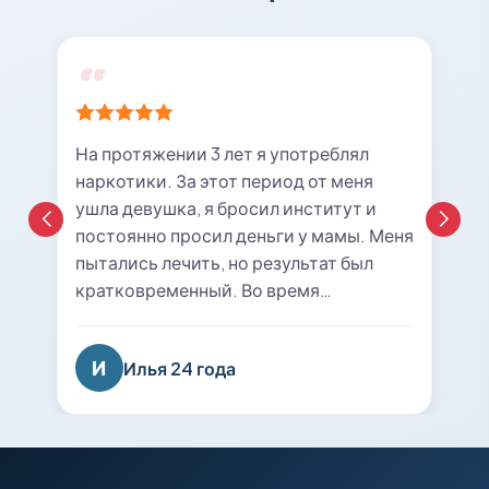
На протяжении 3 лет я употреблял
наркотики. За этот период от меня
ушла девушка, я бросил институт и
постоянно просил деньги у мамы. Меня
пытались лечить, но результат был
кратковременный. Во время
очередной ломки мне вызвали врача с
центра «21rehab». Беседа с наркологом
И
Илья 24 года
подтолкнула меня к мысли о
прохождении курса лечения и
реабилитации. Я решил попробовать
последний раз. На сегодняшний день
уже 8 месяцев я не принимаю