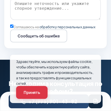
Соглашаюсь на
обработку персональных данных
Сообщить об ошибке
Здравствуйте, мы используем файлы cookie,
чтобы обеспечить корректную работу сайта,
анализировать трафик и производительность,
а также предоставлять функции социальных
Необходима консультация по
сетей.
телефону?
Принять
+7 (995) 901-43-82
Наши врачи ответят на любой интересующий
вопрос. Оставьте заявку и Вам перезвонят!