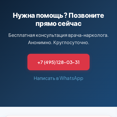
психотропные вещества, нашел работу
и собираюсь восстанавливаться в
Нужна помощь? Позвоните
вузе. Спасибо вам огромное, вы
прямо сейчас
вернули меня к жизни!
Бесплатная консультация врача-нарколога.
Анонимно. Круглосуточно.
+7 (495) 128-03-31
Написать в WhatsApp