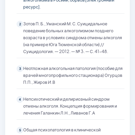
ресурс].
Зотов П. Б., Уманский М. С. Суицидальное
2
поведение больных алкоголизмом позднего
возраста в условиях синдрома отмены алкоголя
(на примере Юга Тюменской области) //
Суицидология. — 2012. — № 3. — С. 41-48.
Неотложная алкогольная патология (пособие для
3
врачей многопрофильного стационара) Огурцов
П.П., Жиров И.В
Непсихотический и делириозный синдром
4
отмены алкоголя. Концепция формирования и
лечения Галанкин Л.Н., Ливанов Г.А
Общая психопатология в клинической
5