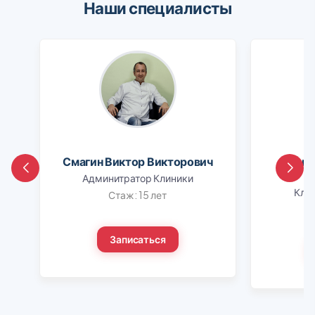
Наши специалисты
Смагин Виктор Викторович
Шапо
Админитратор Клиники
Клин
Стаж: 15 лет
Записаться