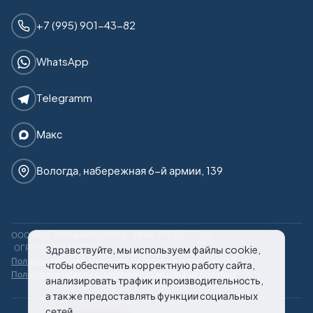
+7 (995) 901-43-82
WhatsApp
Telegramm
Макс
Вологда, набережная 6-й армии, 139
ООО НКЦ "ПРОФИЛАКТИКА"
ИНН: 9723070704
ОГРН: 1187746971950
Здравствуйте, мы используем файлы cookie,
Политика конфиденциальности
Политика обработки ПД
чтобы обеспечить корректную работу сайта,
Пользовательское соглашение
Редакционная политика
анализировать трафик и производительность,
а также предоставлять функции социальных
сетей.