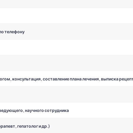
по телефону
ом, консультация, составление плана лечения, выписка рецеп
аведующего, научного сотрудника
рапевт, гепатолог и др.)