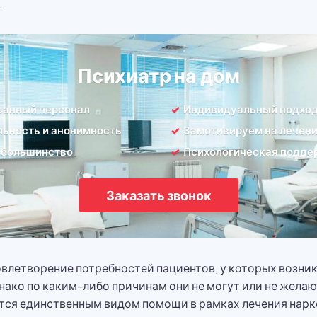
.
Психиатр на дом
ванный персонал
Индивидуальный подхо
ьность и анонимность
Замотивируем на лечен
 большинство
Психологическая подде
Заказать звонок
довлетворение потребностей пациентов, у которых возн
нако по каким-либо причинам они не могут или не жела
яется единственным видом помощи в рамках лечения нарк