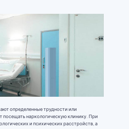
д
ие
ржка
икают определенные трудности или
ют посещать наркологическую клинику. При
ологических и психических расстройств, а