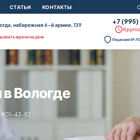
СТАТЬИ
КОНТАКТЫ
С
+7 (995
огда, набережная 6-й армии, 139
Кругло
ызвать врача на дом
Лицензия № Л
 в Вологде
) 901-43-82