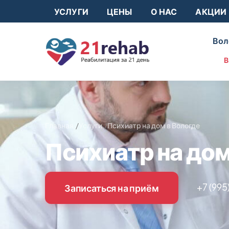
УСЛУГИ
ЦЕНЫ
О НАС
АКЦИИ
Вол
В
Главная
Услуги
Психиатр на дом в Вологде
Психиатр на дом
+7 (995
Записаться на приём