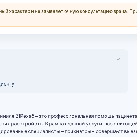
й характер и не заменяет очную консультацию врача. При
циенту
клинике 21Рехаб – это профессиональная помощь пациен
ских расстройств. В рамках данной услуги, позволяющ
цированные специалисты – психиатры – совершают выез