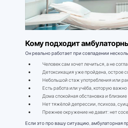
Кому подходит амбулаторн
Он реально работает при совпадении нескол
Человек сам хочет лечиться, а не сог
Детоксикация уже пройдена, острое с
Небольшой стаж употребления или ра
Есть работа или учёба, которую важно
Дома спокойная обстановка и близкие
Нет тяжёлой депрессии, психоза, су
Прежнее окружение не давит: нет сосе
Если это про вашу ситуацию, амбулаторная п