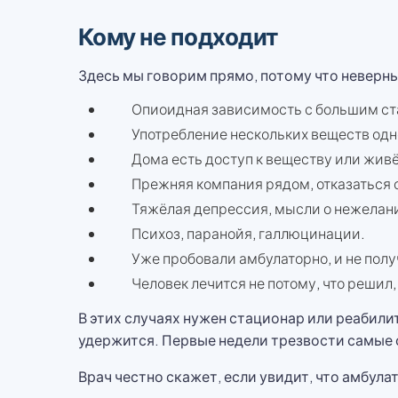
Кому не подходит
Здесь мы говорим прямо, потому что неверн
Опиоидная зависимость с большим ст
Употребление нескольких веществ од
Дома есть доступ к веществу или жив
Прежняя компания рядом, отказаться 
Тяжёлая депрессия, мысли о нежелан
Психоз, паранойя, галлюцинации.
Уже пробовали амбулаторно, и не полу
Человек лечится не потому, что решил,
В этих случаях нужен стационар или реабили
удержится. Первые недели трезвости самые о
Врач честно скажет, если увидит, что амбула