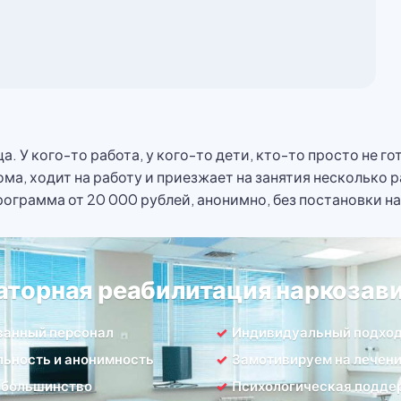
а. У кого-то работа, у кого-то дети, кто-то просто не г
а, ходит на работу и приезжает на занятия несколько раз
рограмма от 20 000 рублей, анонимно, без постановки на
аторная реабилитация наркозав
ванный персонал
Индивидуальный подхо
ьность и анонимность
Замотивируем на лечен
 большинство
Психологическая подде