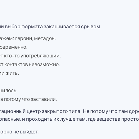
ый выбор формата заканчивается срывом.
ажем: героин, метадон.
новременно.
ёт кто-то употребляющий.
от контактов невозможно.
ии жить.
чилось.
 а потому что заставили.
тационный центр закрытого типа. Не потому что там доро
пасные, и проходить их лучше там, где вещества просто
торно не выйдет.