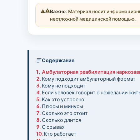
⚠️
Важно:
Материал носит информационны
неотложной медицинской помощью.
Содержание
1.
Амбулаторная реабилитация наркоза
2.
Кому подходит амбулаторный формат
3.
Кому не подходит
4.
Если человек говорит о нежелании жит
5.
Как это устроено
6.
Плюсы и минусы
7.
Сколько это стоит
8.
Сколько длится
9.
О срывах
10.
Кто работает