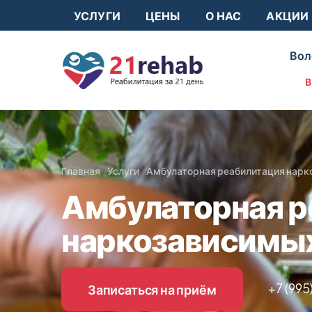
УСЛУГИ
ЦЕНЫ
О НАС
АКЦИИ
Вол
В
Главная
Услуги
Амбулаторная реабилитация нарк
Амбулаторная р
наркозависимых
+7 (995
Записаться на приём