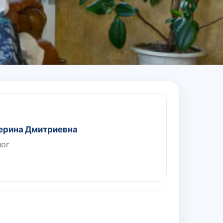
ерина Дмитриевна
лог