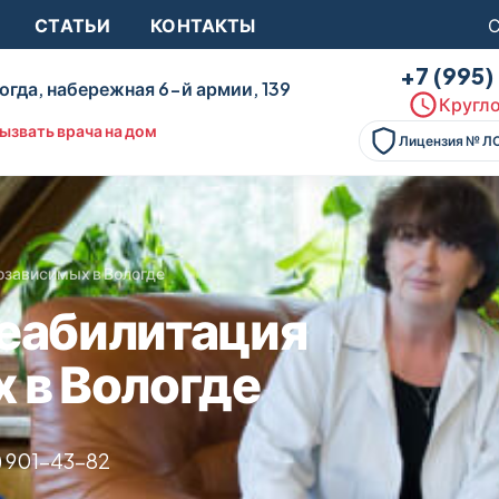
СТАТЬИ
КОНТАКТЫ
С
+7 (995
огда, набережная 6-й армии, 139
Кругло
ызвать врача на дом
Лицензия № Л
озависимых в Вологде
еабилитация
 в Вологде
) 901-43-82