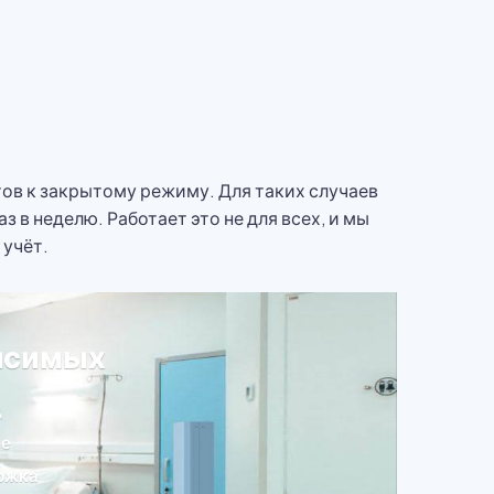
отов к закрытому режиму. Для таких случаев
 в неделю. Работает это не для всех, и мы
 учёт.
исимых
д
ие
ржка