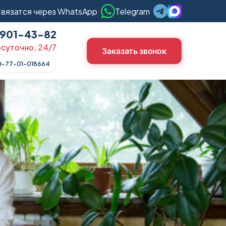
вязатся через WhatsApp
Telegram
) 901-43-82
суточно, 24/7
Заказать звонок
О-77-01-018664