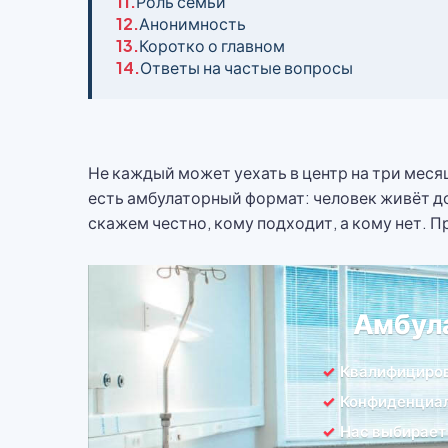
11.
Роль семьи
12.
Анонимность
13.
Коротко о главном
14.
Ответы на частые вопросы
Не каждый может уехать в центр на три месяц
есть амбулаторный формат: человек живёт дом
скажем честно, кому подходит, а кому нет. П
Амбул
Квалифициро
Конфиденциал
Нас выбирает