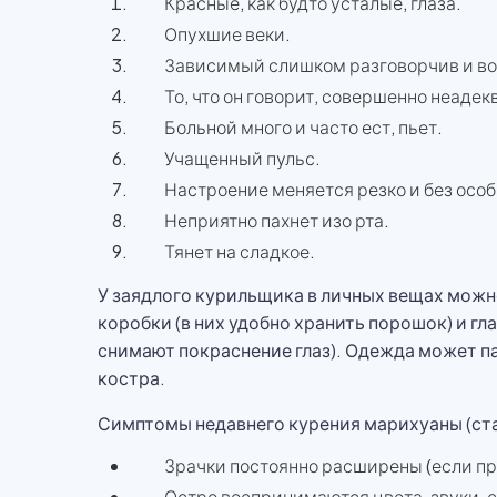
Красные, как будто усталые, глаза.
Опухшие веки.
Зависимый слишком разговорчив и во
То, что он говорит, совершенно неадек
Больной много и часто ест, пьет.
Учащенный пульс.
Настроение меняется резко и без осо
Неприятно пахнет изо рта.
Тянет на сладкое.
У заядлого курильщика в личных вещах можн
коробки (в них удобно хранить порошок) и гл
снимают покраснение глаз). Одежда может па
костра.
Симптомы недавнего курения марихуаны (ста
Зрачки постоянно расширены (если пр
Остро воспринимаются цвета, звуки, с