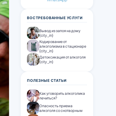
ВОСТРЕБОВАННЫЕ УСЛУГИ
Вывод из запоя на дому
{city_in}
Кодирование от
алкоголизма в стационаре
{city_in}
Детоксикация от алкоголя
{city_in}
ПОЛЕЗНЫЕ СТАТЬИ
Как уговорить алкоголика
лечиться?
Опасность приема
алкоголя со снотворным