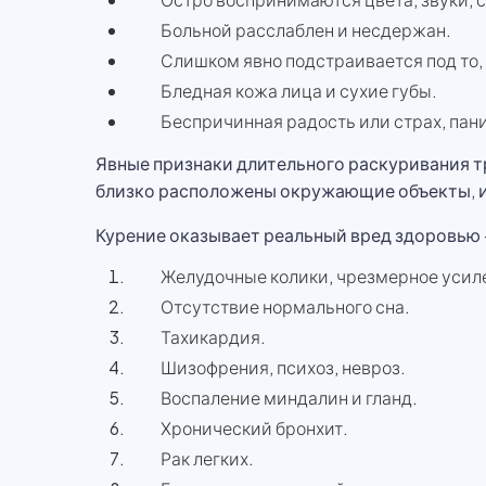
Больной расслаблен и несдержан.
Слишком явно подстраивается под то, 
Бледная кожа лица и сухие губы.
Беспричинная радость или страх, пани
Явные признаки длительного раскуривания тр
близко расположены окружающие объекты, и
Курение оказывает реальный вред здоровью
Желудочные колики, чрезмерное усиле
Отсутствие нормального сна.
Тахикардия.
Шизофрения, психоз, невроз.
Воспаление миндалин и гланд.
Хронический бронхит.
Рак легких.