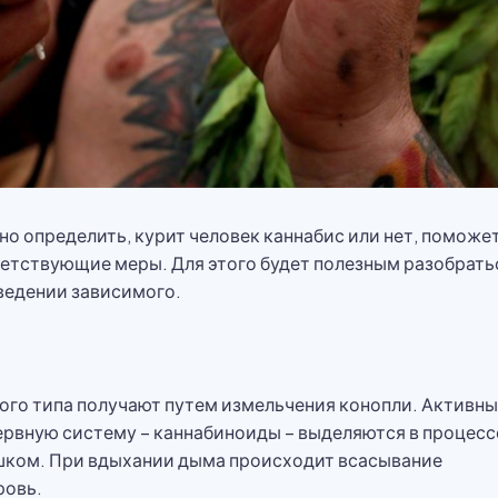
о определить, курит человек каннабис или нет, поможе
етствующие меры. Для этого будет полезным разобрать
оведении зависимого.
е
ого типа получают путем измельчения конопли. Активн
рвную систему – каннабиноиды – выделяются в процесс
шком. При вдыхании дыма происходит всасывание
ровь.