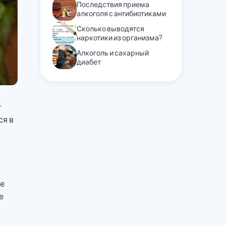
Последствия приема
алкоголя с антибиотиками
Сколько выводятся
наркотики из организма?
Алкоголь и сахарный
диабет
т
ся в
ые
е