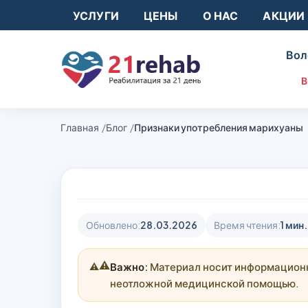
УСЛУГИ
ЦЕНЫ
О НАС
АКЦИИ
Вол
В
Главная
Блог
Признаки употребления марихуаны
Обновлено:
28.03.2026
Время чтения:
1 мин.
⚠️
Важно:
Материал носит информационны
неотложной медицинской помощью.