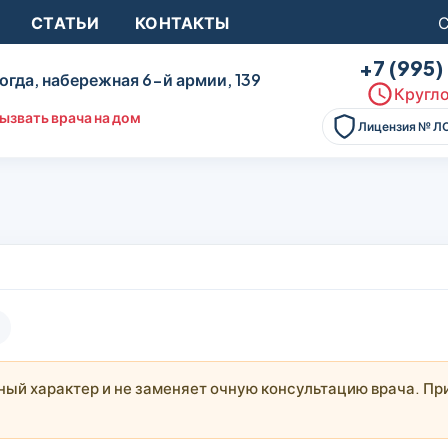
СТАТЬИ
КОНТАКТЫ
С
+7 (995
огда, набережная 6-й армии, 139
Кругло
ызвать врача на дом
Лицензия № Л
й характер и не заменяет очную консультацию врача. При