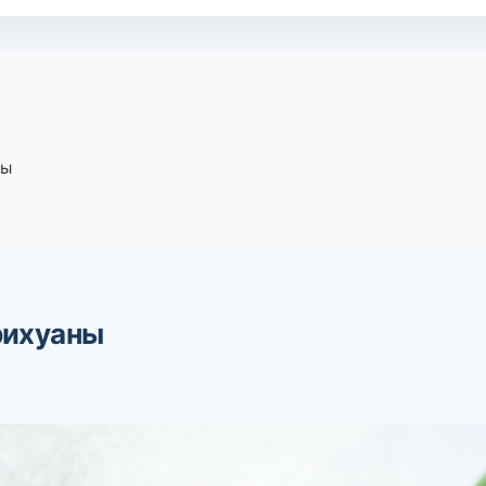
ны
рихуаны