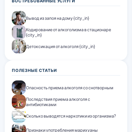
ВОСТРЕБОВАННЫЕ УСЛУГИ
Вывод из запоя на дому {city_in}
Кодирование от алкоголизма в стационаре
{city_in}
Детоксикация от алкоголя {city_in}
ПОЛЕЗНЫЕ СТАТЬИ
Опасность приема алкоголя со снотворным
Последствия приема алкоголя с
антибиотиками
Сколько выводятся наркотики из организма?
Признаки употребления марихуаны