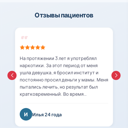
Отзывы пациентов
На протяжении 3 лет я употреблял
наркотики. За этот период от меня
ушла девушка, я бросил институт и
постоянно просил деньги у мамы. Меня
пытались лечить, но результат был
кратковременный. Во время
очередной ломки мне вызвали врача с
центра «21rehab». Беседа с наркологом
И
Илья 24 года
подтолкнула меня к мысли о
прохождении курса лечения и