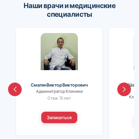
Наши врачи и медицинские
специалисты
Смагин Виктор Викторович
Шапо
Админитратор Клиники
Клин
Стаж: 15 лет
Записаться