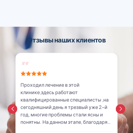
карьеру и что с этим делать
Лечение алкоголизма гипнозом — методы,
эффективность и результаты
Отзывы наших клиентов
Проходил лечение в этой
клинике,здесь работают
квалифицированные специалисты ,на
сегодняшний день я трезвый уже 2-й
год, многие проблемы стали ясны и
понятны. На данном этапе, благодаря
клинике,я могу расти и развиваться