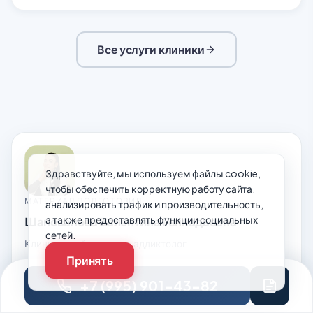
Все услуги клиники
Здравствуйте, мы используем файлы cookie,
чтобы обеспечить корректную работу сайта,
МАТЕРИАЛ ПОДГОТОВИЛ
анализировать трафик и производительность,
а также предоставлять функции социальных
Шаповалова Валентина Геннадьевна
сетей.
Клинический психолог, аддиктолог
Принять
Открыть профиль специалиста
+7 (995) 901-43-82