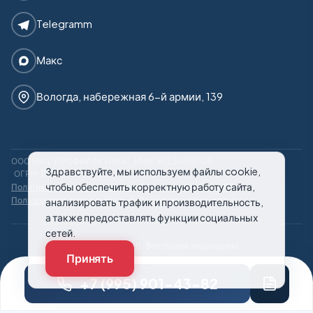
Telegramm
Макс
Вологда, набережная 6-й армии, 139
ООО НКЦ "ПРОФИЛАКТИКА"
ИНН: 9723070704
Здравствуйте, мы используем файлы cookie,
ОГРН: 1187746971950
чтобы обеспечить корректную работу сайта,
Политика конфиденциальности
Политика обработки ПД
Пользовательское соглашение
Редакционная политика
анализировать трафик и производительность,
а также предоставлять функции социальных
сетей.
© 2026 21rehab. Все права защищены.
Принять
+7 (995) 901-43-82