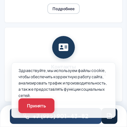
Подробнее
Контакты
Здравствуйте, мы используем файлы cookie,
Адрес, телефоны и почтовые адреса клиники.
чтобы обеспечить корректную работу сайта,
анализировать трафик и производительность,
Подробнее
а также предоставлять функции социальных
сетей.
Принять
+7 (995) 901-43-82
Отзывы пациентов